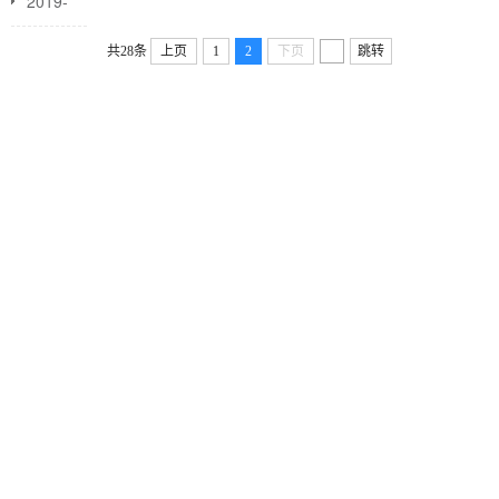
2019-
12-06
共28条
上页
1
2
下页
跳转
【政策
解读】-
-支持疫
情防控
和经济
社会发
展税费
优惠政