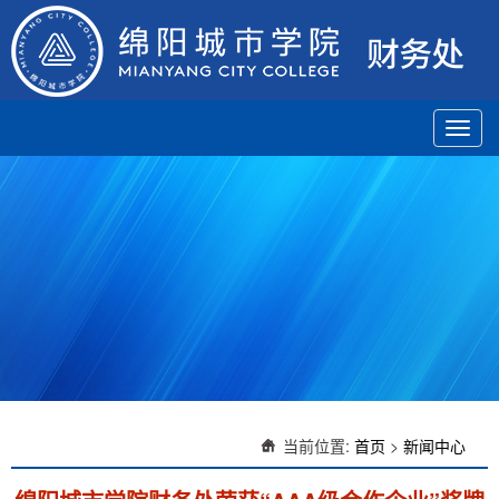
Toggl
navig
当前位置:
首页
>
新闻中心