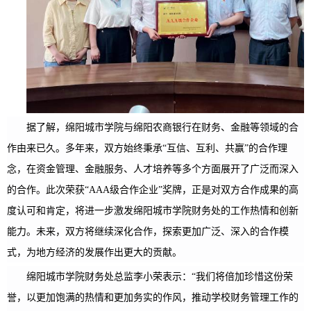
据了解，绵阳城市学院与绵阳农商银行在财务、金融等领域的合
作由来已久。多年来，双方始终秉承“互信、互利、共赢”的合作理
念，在资金管理、金融服务、人才培养等多个方面展开了广泛而深入
的合作。此次荣获“AAA级合作企业”奖牌，正是对双方合作成果的高
度认可和肯定，将进一步激发绵阳城市学院财务处的工作热情和创新
能力。未来，双方将继续深化合作，探索更加广泛、深
入的合作模
式，为地方经济的发展作出更大的贡献。
绵阳城市学院财务处总监李小荣表示：“我们将倍加珍惜这份荣
誉，以更加饱满的热情和更加务实的作风，推动学校财务管理工作的