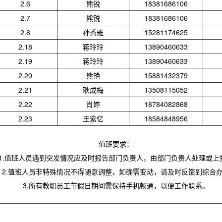
2.6
熊锐
18381686106
2.7
熊锐
18381686106
2.8
孙秀雅
15281174625
2.18
蒋玲玲
13890460633
2.19
蒋玲玲
13890460633
2.20
熊艳
15881432379
2.21
耿成梅
13508115052
2.22
肖婷
18784082868
2.23
王紫忆
18584848956
值班要求：
1.值班人员遇到突发情况应及时报告部门负责人，由部门负责人处理或上
2.值班人员非特殊情况不得随意调整，如确需变动，请及时反馈到综合
3.所有教职员工节假日期间需保持手机畅通，以便工作联系。