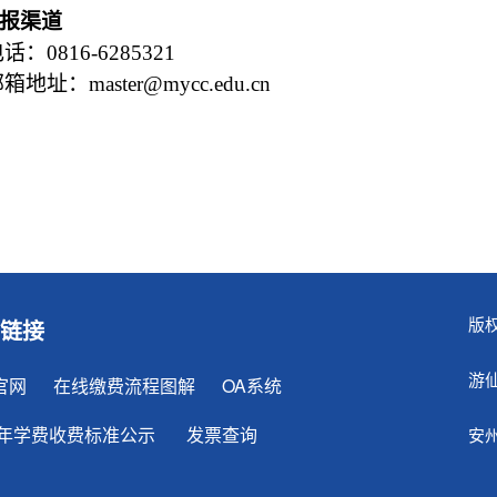
报渠道
话：0816-6285321
箱地址：master@mycc.edu.cn
版权
链接
游
官网
在线缴费流程图解
OA系统
23年学费收费标准公示
发票查询
安