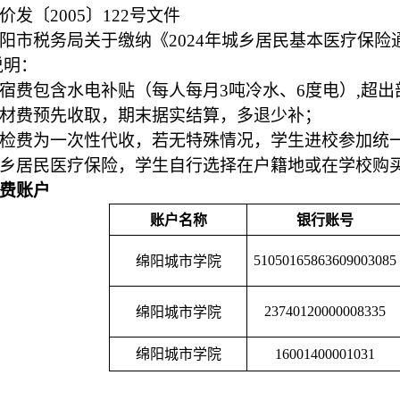
价发〔2005〕122号文件
绵阳市税务局关于缴纳《2024年城乡居民基本医疗保
说明：
住宿费包含水电补贴（每人每月3吨冷水、6度电）,超
教材费预先收取，期末据实结算，多退少补；
体检费为一次性代收，若无特殊情况，学生进校参加统
城乡居民医疗保险，学生自行选择在户籍地或在学校购
费账户
账户名称
银行账号
绵阳城市学院
51050165863609003085
绵阳城市学院
23740120000008335
绵阳城市学院
16001400001031