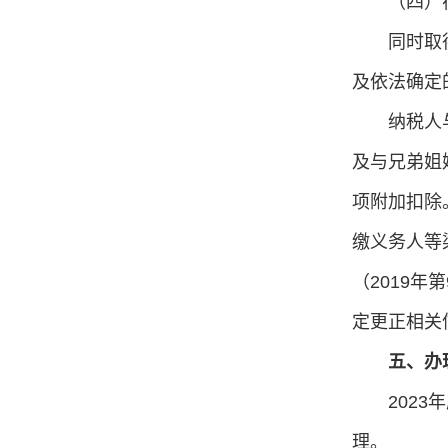
（四）
同时取
及依法确定
纳税人
及与兄弟姐
项附加扣除
缴义务人等
（2019
定更正相关
五、办
202
理。